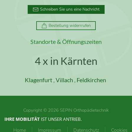
Schreiben Sie uns eine Nachricht
Bestellung widerrrufen
Standorte & Öffnungszeiten
4 x in Kärnten
Klagenfurt
,
Villach
,
Feldkirchen
Copyright ©
2026
SEPIN Orthopädietechnik
IHRE MOBILITÄT
IST UNSER ANTRIEB.
Home
Impressum
Datenschutz
Cookies