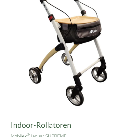
Indoor-Rollatoren
®
Mobilex
Jaguar SUPREME